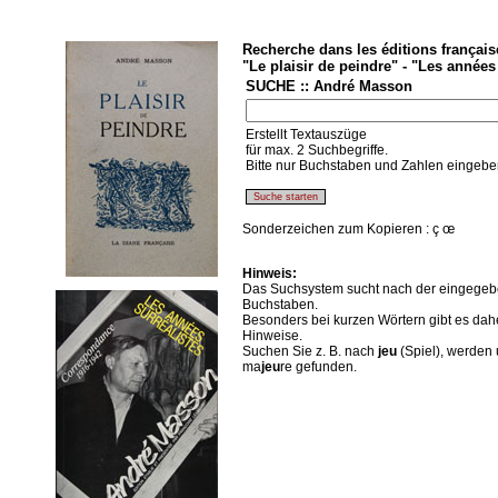
Recherche dans les éditions français
"Le plaisir de peindre" - "Les années 
SUCHE :: André Masson
Erstellt Textauszüge
für max. 2 Suchbegriffe.
Bitte nur Buchstaben und Zahlen eingebe
Sonderzeichen zum Kopieren : ç œ
Hinweis:
Das Suchsystem sucht nach der eingegeb
Buchstaben.
Besonders bei kurzen Wörtern gibt es dah
Hinweise.
Suchen Sie z. B. nach
jeu
(Spiel), werden 
ma
jeu
re gefunden.