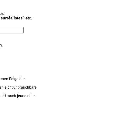
es
surréalistes" etc.
n.
enen Folge der
er leicht unbrauchbare
u. U. auch
jeu
ne oder