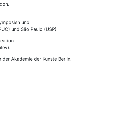
ndon.
 Symposien und
(PUC) und São Paulo (USP)
reation
ley).
n der Akademie der Künste Berlin.