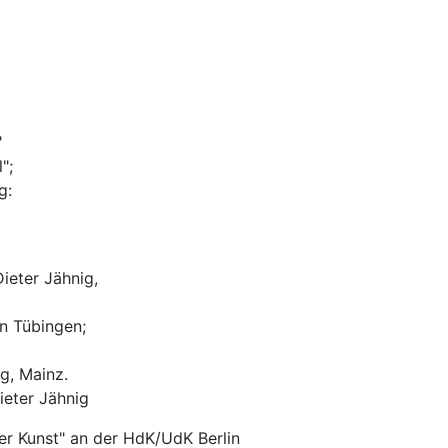
"
";
g:
ieter Jähnig,
n Tübingen;
g, Mainz.
ieter Jähnig
er Kunst" an der HdK/UdK Berlin