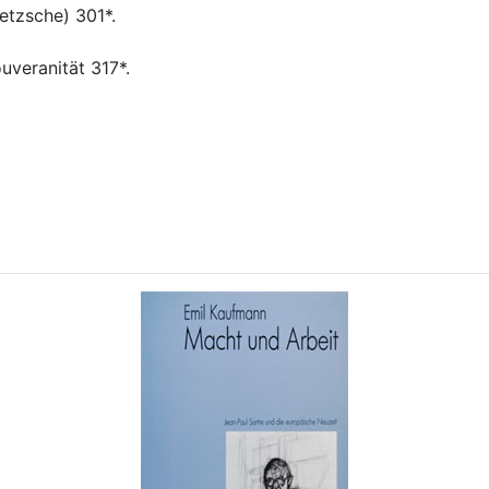
etzsche) 301*.
veranität 317*.