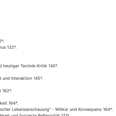
.
6*.
mus 132*.
 heutiger Technik-Kritik 140*.
 und Interaktion 145*.
 162*.
keit 164*.
tischer Lebensanschauung" - Willkür und Konsequenz 164*.
keit und forcierte Reflexivität 171*.