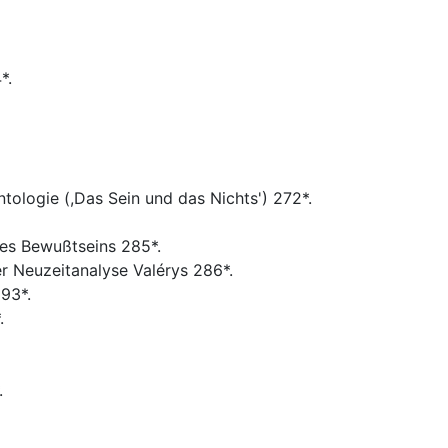
*.
ologie (,Das Sein und das Nichts') 272*.
es Bewußtseins 285*.
 Neuzeitanalyse Valérys 286*.
293*.
.
.