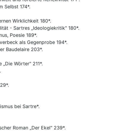
m Selbst 174*.
nen Wirklichkeit 180*.
ät - Sartres „Ideologiekritik" 180*.
mus, Poesie 189*.
Overbeck als Gegenprobe 194*.
er Baudelaire 203*.
 „Die Wörter" 211*.
.
29*.
smus bei Sartre*.
ischer Roman „Der Ekel" 239*.