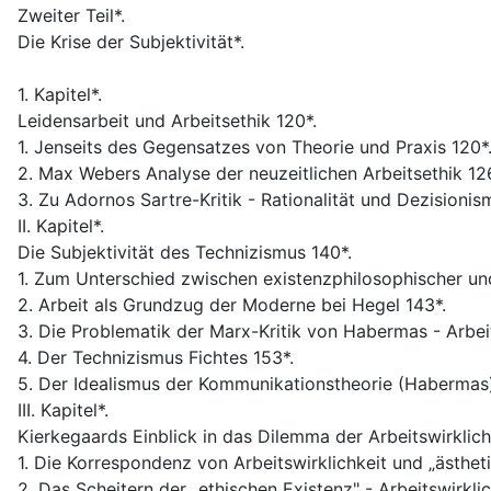
Zweiter Teil*.
Die Krise der Subjektivität*.
1. Kapitel*.
Leidensarbeit und Arbeitsethik 120*.
1. Jenseits des Gegensatzes von Theorie und Praxis 120*
2. Max Webers Analyse der neuzeitlichen Arbeitsethik 12
3. Zu Adornos Sartre-Kritik - Rationalität und Dezisionis
II. Kapitel*.
Die Subjektivität des Technizismus 140*.
1. Zum Unterschied zwischen existenzphilosophischer und
2. Arbeit als Grundzug der Moderne bei Hegel 143*.
3. Die Problematik der Marx-Kritik von Habermas - Arbeit
4. Der Technizismus Fichtes 153*.
5. Der Idealismus der Kommunikationstheorie (Habermas)
III. Kapitel*.
Kierkegaards Einblick in das Dilemma der Arbeitswirklich
1. Die Korrespondenz von Arbeitswirklichkeit und „ästhe
2. Das Scheitern der „ethischen Existenz" - Arbeitswirklich